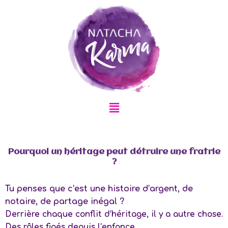
Aller
au
contenu
Menu
Pourquoi un héritage peut détruire une fratrie
?
Tu penses que c’est une histoire d’argent, de
notaire, de partage inégal ?
Derrière chaque conflit d’héritage, il y a autre chose.
Des rôles figés depuis l’enfance.