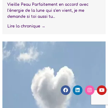
Vieille Peau Parfaitement en accord avec
l’énergie de la lune qui s’en vient, je me
demande si toi aussi tu...
Lire la chronique →
F
L
I
Y
a
i
n
o
c
n
s
u
e
k
t
t
b
e
a
u