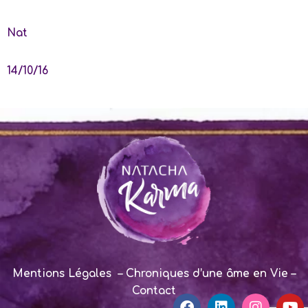
Nat
14/10/16
Mentions Légales
–
Chroniques d’une âme en Vie –
Contact
F
L
I
Y